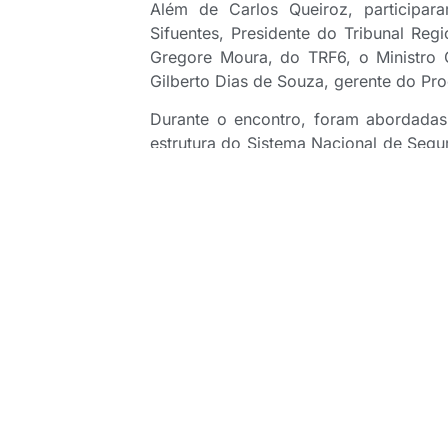
Além de Carlos Queiroz, participa
Sifuentes, Presidente do Tribunal Re
Gregore Moura, do TRF6, o Ministro G
Gilberto Dias de Souza, gerente do Pro
Durante o encontro, foram abordadas 
estrutura do Sistema Nacional de Seg
para garantir a estabilidade do merc
outros temas.
Em sua fala, Queiroz destacou a pr
consumidor e mencionou as medidas to
no mercado de seguros, ressaltand
Sandbox Regulatório.
Os requisitos de governança nece
regularmente autorizado também foram
provisões, é necessário para o b
governança, controles internos e ges
interesses dos segurados e beneficiári