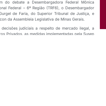
ram do debate a Desembargadora Federal Mônica
gional Federal – 6ª Região (TRF6), o Desembargador
urgel de Faria, do Superior Tribunal de Justiça, e
con da Assembleia Legislativa de Minas Gerais.
decisões judiciais a respeito de mercado ilegal, a
uros Privados, as medidas implementadas pela Susep
ado e a defesa dos interesses do consumidor, entre
eocupação da Susep em proteger os interesses do
madas pela autarquia para garantir a concorrência
o que a Susep foi pioneira na implementação do
ssários ao funcionamento adequado do mercado
 abordados pelo diretor: “Além da constituição de
om funcionamento desse mercado um mínimo de
tão de riscos, buscando garantir o atendimento dos
os”, completou.