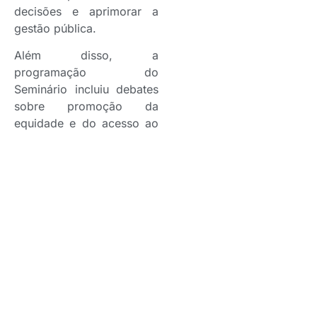
decisões e aprimorar a
gestão pública.
Além disso, a
programação do
Seminário incluiu debates
sobre promoção da
equidade e do acesso ao
Estado, eficiência
institucional, governança e
articulação em rede.
A participação da Susep
no evento contribui para a
troca de experiências e
para o fortalecimento das
práticas de escuta,
acolhimento e tratamento
das manifestações dos