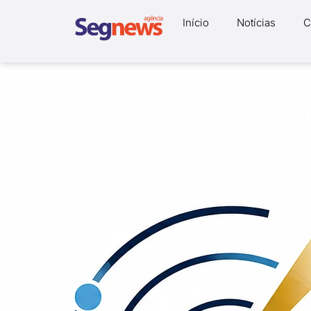
Início
Notícias
C
Radar dos Even
transforma enc
termômetro de
03/06/2026