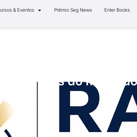
ursos & Eventos
Prêmio Seg News
Enter Books
tos do Seguro
ontros do setor em
 tendências do mercad