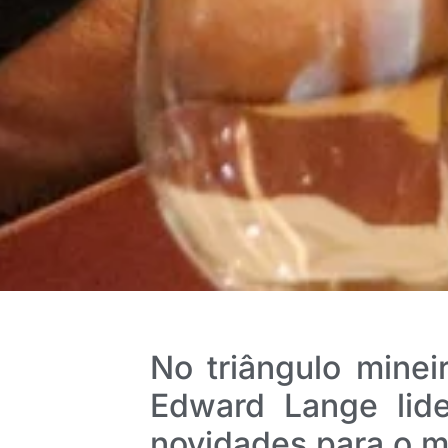
No triângulo minei
Edward Lange lide
novidades para o 