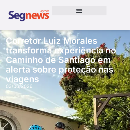
Corretor Luiz Morales
transforma experiência no
Caminho de Santiago em
alerta sobre proteção nas
viagens
03/06/2026