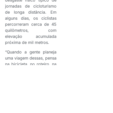
jornadas de cicloturismo
de longa distância. Em
alguns dias, os ciclistas
percorreram cerca de 45
quilômetros, com
elevação acumulada
próxima de mil metros.
“Quando a gente planeja
uma viagem dessas, pensa
na bicicleta, no roteiro, na
hospedagem, no
condicionamento físico,
mas muitas pessoas ainda
deixam a proteção em
segundo plano. E ela
precisa estar entre as
prioridades”, afirma Luiz
Morales.