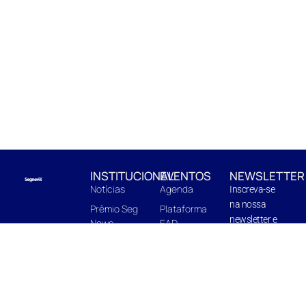
INSTITUCIONAL
EVENTOS
NEWSLETTER
Notícias
Agenda
Inscreva-se
na nossa
Prêmio Seg
Plataforma
newsletter e
News
EAD
fique pro
EnterBooks
Centro de
dentro de
Edições
Capacitação
novidades e
Quem Somos
In Company
próximas
edições.
Midia Kit