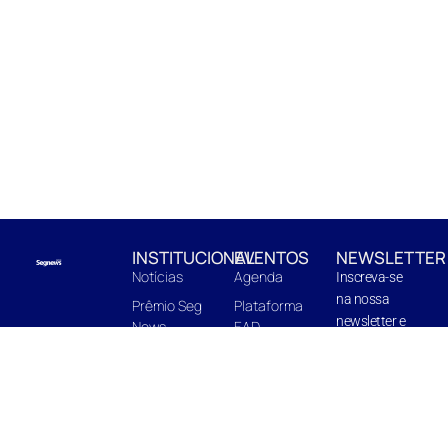
INSTITUCIONAL
EVENTOS
NEWSLETTER
Notícias
Agenda
Inscreva-se
na nossa
Prêmio Seg
Plataforma
newsletter e
News
EAD
fique pro
EnterBooks
Centro de
dentro de
Edições
Capacitação
novidades e
Quem Somos
In Company
próximas
edições.
Midia Kit