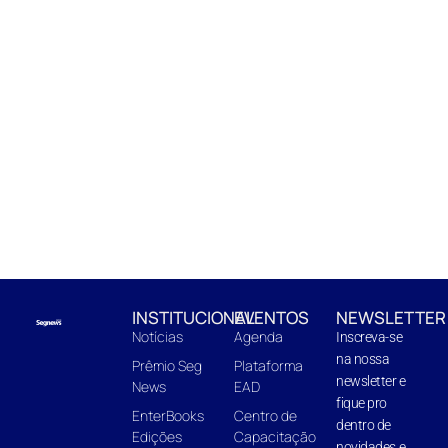
INSTITUCIONAL
EVENTOS
NEWSLETTER
Notícias
Agenda
Inscreva-se
na nossa
Prêmio Seg
Plataforma
newsletter e
News
EAD
fique pro
EnterBooks
Centro de
dentro de
Edições
Capacitação
novidades e