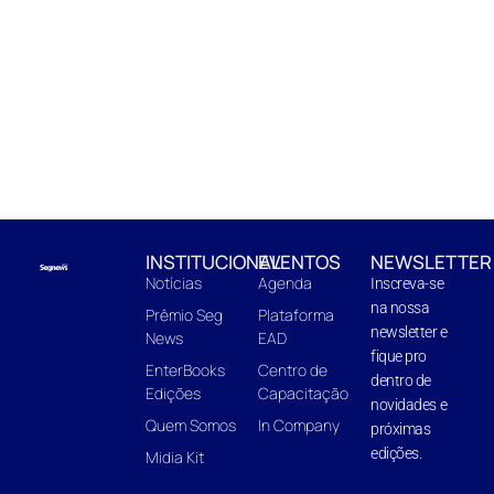
INSTITUCIONAL
EVENTOS
NEWSLETTER
Notícias
Agenda
Inscreva-se
na nossa
Prêmio Seg
Plataforma
newsletter e
News
EAD
fique pro
EnterBooks
Centro de
dentro de
Edições
Capacitação
novidades e
Quem Somos
In Company
próximas
edições.
Midia Kit