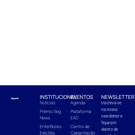
INSTITUCIONAL
EVENTOS
NEWSLETTER
Notícias
Agenda
Inscreva-se
na nossa
Prêmio Seg
Plataforma
newsletter e
News
EAD
fique pro
EnterBooks
Centro de
dentro de
Edições
Capacitação