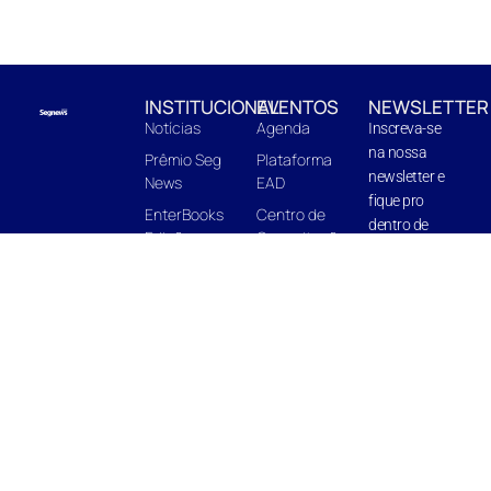
INSTITUCIONAL
EVENTOS
NEWSLETTER
Notícias
Agenda
Inscreva-se
na nossa
Prêmio Seg
Plataforma
newsletter e
News
EAD
fique pro
EnterBooks
Centro de
dentro de
Edições
Capacitação
novidades e
Quem Somos
In Company
próximas
edições.
Midia Kit
INSCREVA-
SE ⟶
Agência Seg News @2026 |
criado por
exb.agency