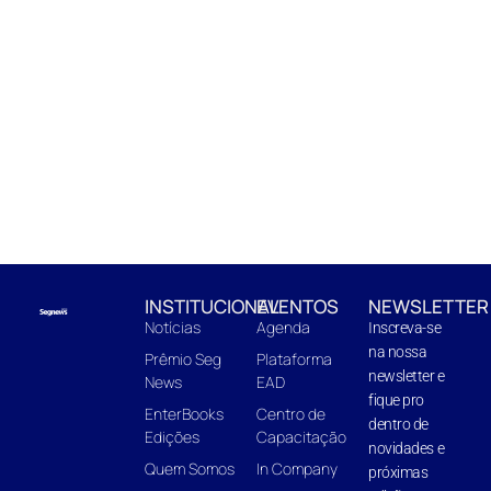
INSTITUCIONAL
EVENTOS
NEWSLETTER
Notícias
Agenda
Inscreva-se
na nossa
Prêmio Seg
Plataforma
newsletter e
News
EAD
fique pro
EnterBooks
Centro de
dentro de
Edições
Capacitação
novidades e
Quem Somos
In Company
próximas