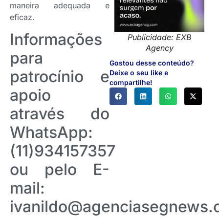
maneira adequada e
eficaz.
Informações
Publicidade: EXB
Agency
para
Gostou desse conteúdo?
patrocínio e
Deixe o seu like e
compartilhe!
apoio
através do
WhatsApp:
(11)934157357
ou pelo E-
mail:
ivanildo@agenciasegnews.