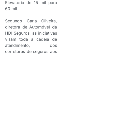
Elevatória de 15 mil para
60 mil.
Segundo Carla Oliveira,
diretora de Automóvel da
HDI Seguros, as iniciativas
visam toda a cadeia de
atendimento, dos
corretores de seguros aos
clientes e potenciais
clientes, sendo a
flexibilidade o principal
objetivo.
“Procuramos manter
nossa qualidade e
eficiência para atender
aos clientes e potenciais
clientes e gerar novas