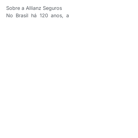
Sobre a Allianz Seguros
No Brasil há 120 anos, a
Allianz Seguros atua em
Ramos Elementares e Vida
e está presente em todo o
território nacional, por
meio de 57 filiais, além de
45 assessorias e mais de
32 mil corretores de
seguros em todo o país.
Tendo como premissa
desenvolver ações de
longo prazo, tanto nos
seus negócios como no
campo social, há mais de
30 anos um grupo de
funcionários criou a ABA –