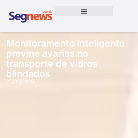
Monitoramento inteligente
previne avarias no
transporte de vidros
blindados
27/02/2026