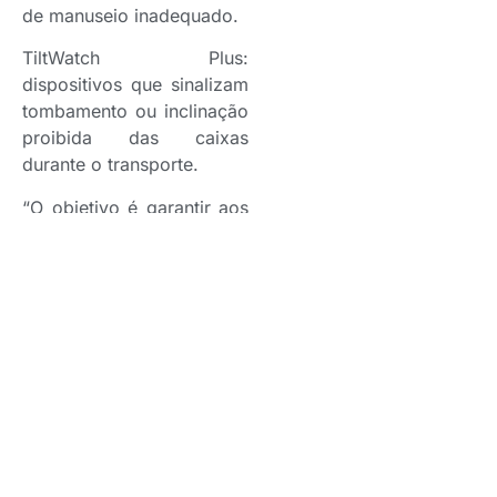
de manuseio inadequado.
TiltWatch Plus:
dispositivos que sinalizam
tombamento ou inclinação
proibida das caixas
durante o transporte.
“O objetivo é garantir aos
clientes, no Brasil e em
outros continentes, que o
produto chegue ao destino
em perfeitas condições.
Esse sistema de
monitoramento e
investigação de risco no
transporte é o que traz
evidência para a
seguradora, em caso de