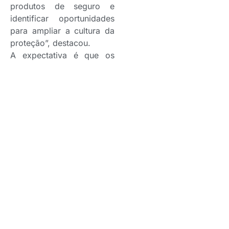
produtos de seguro e
identificar oportunidades
para ampliar a cultura da
proteção”, destacou.
A expectativa é que os
resultados sirvam como
subsídio para
seguradoras, corretoras,
assessorias e entidades do
setor, contribuindo para o
desenvolvimento de
estratégias mais alinhadas
às necessidades da
população e para o
fortalecimento da cultura
do seguro em Curitiba e
no Brasil.