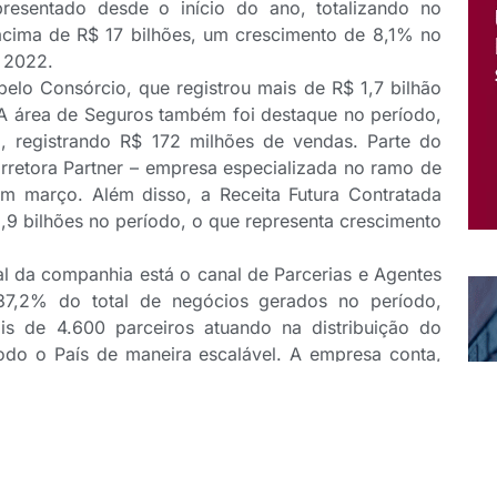
resentado desde o início do ano, totalizando no
acima de R$ 17 bilhões, um crescimento de 8,1% no
 2022.
lo Consórcio, que registrou mais de R$ 1,7 bilhão
A área de Seguros também foi destaque no período,
 registrando R$ 172 milhões de vendas. Parte do
orretora Partner – empresa especializada no ramo de
em março. Além disso, a Receita Futura Contratada
,9 bilhões no período, o que representa crescimento
al da companhia está o canal de Parcerias e Agentes
37,2% do total de negócios gerados no período,
is de 4.600 parceiros atuando na distribuição do
odo o País de maneira escalável. A empresa conta,
 plataforma que centraliza todas as interfaces dos
 comercial e administrativa integradas ao CRM.
ção de risco de crédito, aumentou o rating de AA(bra)
el, no rating Nacional de Longo Prazo da Rodobens
o rating é o reconhecimento do nosso trabalho e