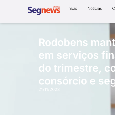
Início
Notícias
C
Rodobens mant
em serviços fi
do trimestre, 
consórcio e se
21/11/2023