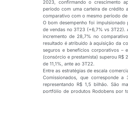
2023, confirmando o crescimento ap
período com uma carteira de crédito 
comparativo com o mesmo período de
O bom desempenho foi impulsionado pe
de vendas no 3T23 (+6,7% vs 3T22). 
incremento de 28,7% no comparativo,
resultado é atribuído à aquisição da c
seguros e benefícios corporativos – 
(consórcio e prestamista) superou R$ 2
de 11,1%, ante ao 3T22.
Entre as estratégias de escala comerci
Comissionados, que corresponde a 
representando R$ 1,5 bilhão. São ma
portfólio de produtos Rodobens por t
ainda, com o Escritório Digital, uma
parceiros, com ferramentas de vendas,
A Fitch Ratings, agência de classifica
para AA+(bra), com perspectiva estáv
S.A. e do seu banco. “A elevação d