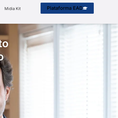
Plataforma EAD
Midia Kit
to
o