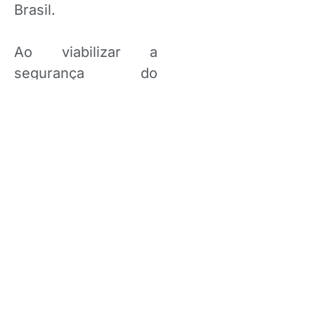
Brasil.
Ao viabilizar a
segurança do
pagamento das
despesas em
situações difíceis,
como desemprego,
ou em cenários de
afastamento
temporário devido a
acidentes e doenças,
com coberturas por
três meses, e
inclusive em