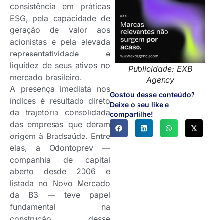
consistência em práticas
ESG, pela capacidade de
geração de valor aos
acionistas e pela elevada
representatividade e
liquidez de seus ativos no
Publicidade: EXB
mercado brasileiro.
Agency
A presença imediata nos
Gostou desse conteúdo?
índices é resultado direto
Deixe o seu like e
da trajetória consolidada
compartilhe!
das empresas que deram
origem à Bradsaúde. Entre
elas, a Odontoprev —
companhia de capital
aberto desde 2006 e
listada no Novo Mercado
da B3 — teve papel
fundamental na
construção desse