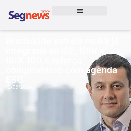
Bradsaúde estreia na B3 já
integrada ao ISE, IDIV e
IBrX 100 e reforça
compromisso com agenda
ESG
12/05/2026