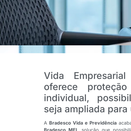
Vida Empresarial
oferece proteçã
individual, possi
seja ampliada para
A
Bradesco Vida e Previdência
acaba
Bradesco MEI
, solução que possibil