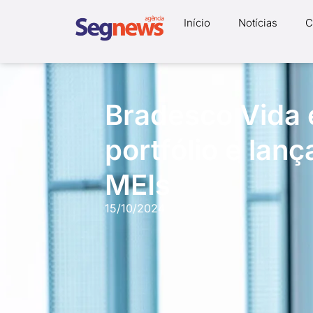
Início
Notícias
C
Bradesco Vida 
portfólio e lan
MEIs
15/10/2024