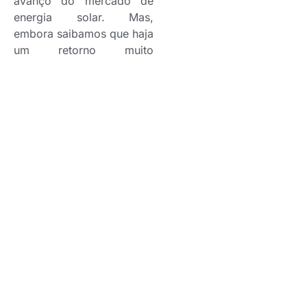
avanço do mercado de
energia solar. Mas,
embora saibamos que haja
um retorno muito
vantajoso, o investimento
nesses equipamentos
ainda é alto e é preciso
considerar os cuidados
específicos que eles
requerem para uma
melhor performance e
durabilidade. Foi por
enxergarmos essa
tendência que incluímos
os cuidados com painéis
fotovoltaicos no nosso
seguro residencial”,
analisa Emerson Nagata,
Superintendente de