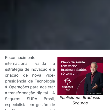
Reconhecimento
internacional valida a
estratégia de inovação e a
criação de nova vice-
presidência de Tecnologia
& Operações para acelerar
a transformação digital – A
Publicidade Bradesco
Seguros SURA Brasil,
Seguros
especialista em gestão de