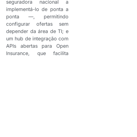
seguradora nacional a
implementá-lo de ponta a
ponta —, permitindo
configurar ofertas sem
depender da área de TI; e
um hub de integração com
APIs abertas para Open
Insurance, que facilita
parcerias e posiciona a
companhia na vanguarda
do tema na região.
A criação da vice-
presidência de Tecnologia
& Operações, em
novembro de 2025,
integrou áreas sob uma
governança unificada para
ganhar agilidade, clareza