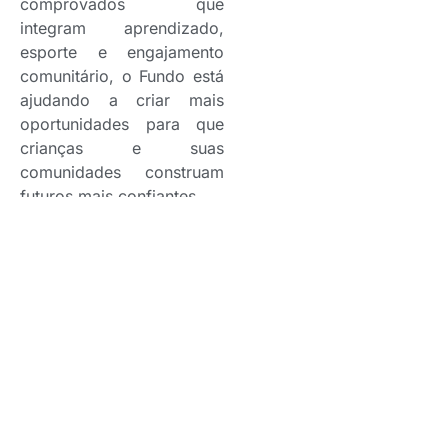
comprovados que
integram aprendizado,
esporte e engajamento
comunitário, o Fundo está
ajudando a criar mais
oportunidades para que
crianças e suas
comunidades construam
futuros mais confiantes.
O Fundo tem como
objetivo arrecadar US$
100 milhões para oferecer
acesso à educação de
qualidade e ao esporte
para crianças ao redor do
mundo. O apoio à
educação é um dos pilares
da MetLife Foundation