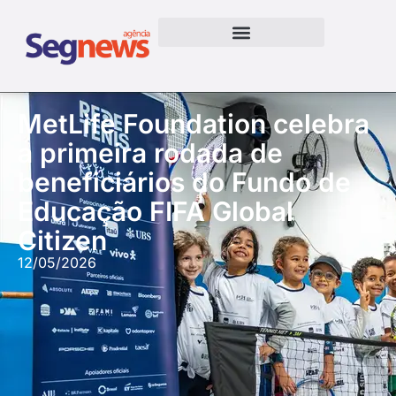
MetLife Foundation celebra
a primeira rodada de
beneficiários do Fundo de
Educação FIFA Global
Citizen
12/05/2026