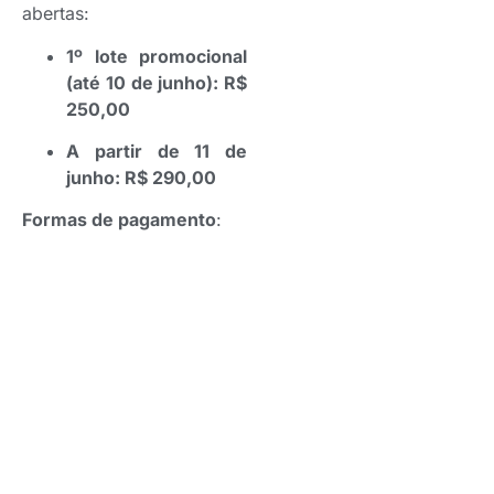
abertas:
1º lote promocional
(até 10 de junho): R$
250,00
A partir de 11 de
junho: R$ 290,00
Formas de pagamento
:
Pix (11 93415-7357) |
Boleto | Cartão de crédito
Reserve sua vaga pelo
link
:
https://agenciasegnews.com.br/meeting-
tech-news-insurance-2025/
Ou entre em contato:
WhatsApp: (11) 93415-
7357