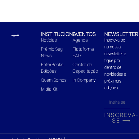
INSTITUCIONAL
EVENTOS
NEWSLETTER
Notícias
Agenda
Inscreva-se
na nossa
Prêmio Seg
Plataforma
newsletter e
News
EAD
fique pro
EnterBooks
Centro de
dentro de
Edições
Capacitação
novidades e
Quem Somos
In Company
próximas
edições.
Midia Kit
INSCREVA-
SE ⟶