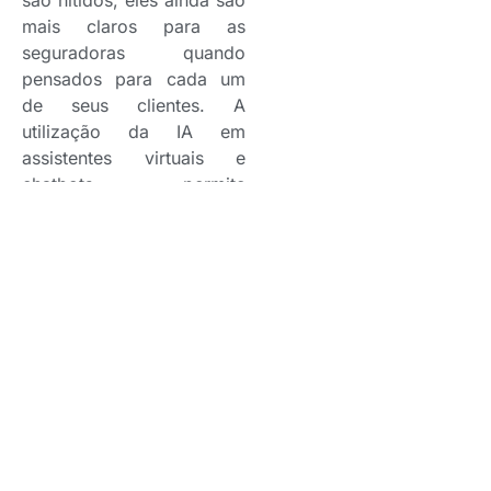
mais claros para as
seguradoras quando
pensados para cada um
de seus clientes. A
utilização da IA em
assistentes virtuais e
chatbots permite
responder a perguntas
frequentes, auxiliar na
contratação de seguros e
acompanhar o status de
sinistros, liberando os
colaboradores para
tarefas mais complexas.
Com uma comunicação
cada vez mais
personalizada, um suporte
mais robusto e uma