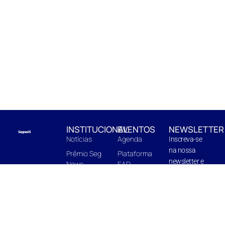
INSTITUCIONAL
EVENTOS
NEWSLETTER
Notícias
Agenda
Inscreva-se
na nossa
Prêmio Seg
Plataforma
newsletter e
News
EAD
fique pro
EnterBooks
Centro de
dentro de
Edições
Capacitação
novidades e
Quem Somos
In Company
próximas
edições.
Midia Kit