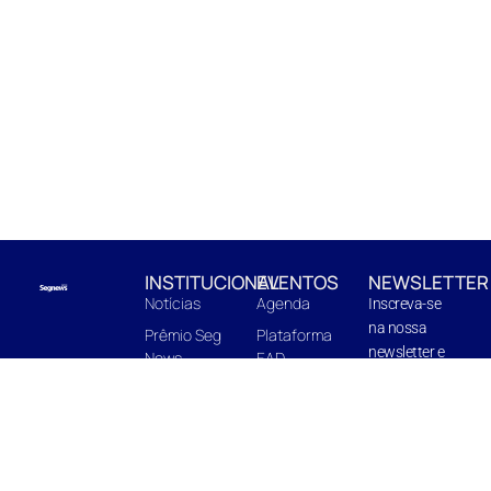
INSTITUCIONAL
EVENTOS
NEWSLETTER
Notícias
Agenda
Inscreva-se
na nossa
Prêmio Seg
Plataforma
newsletter e
News
EAD
fique pro
EnterBooks
Centro de
dentro de
Edições
Capacitação
novidades e
Quem Somos
In Company
próximas
edições.
Midia Kit