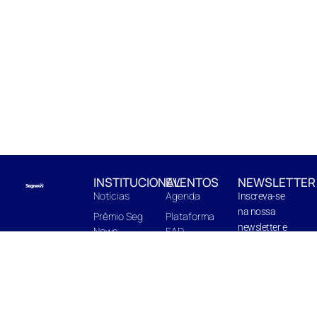
INSTITUCIONAL
EVENTOS
NEWSLETTER
Notícias
Agenda
Inscreva-se
na nossa
Prêmio Seg
Plataforma
newsletter e
News
EAD
fique pro
EnterBooks
Centro de
dentro de
Edições
Capacitação
novidades e
Quem Somos
In Company
próximas
edições.
Midia Kit