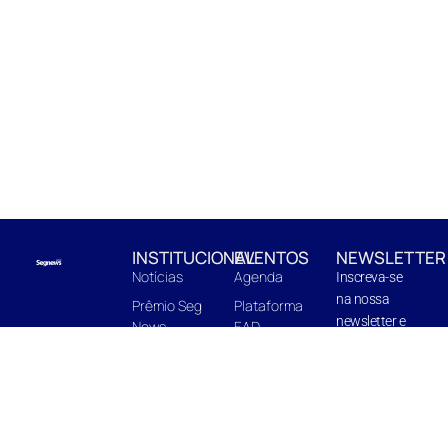
INSTITUCIONAL
EVENTOS
NEWSLETTER
Notícias
Agenda
Inscreva-se
na nossa
Prêmio Seg
Plataforma
newsletter e
News
EAD
fique pro
EnterBooks
Centro de
dentro de
Edições
Capacitação
novidades e
Quem Somos
In Company
próximas
edições.
Midia Kit