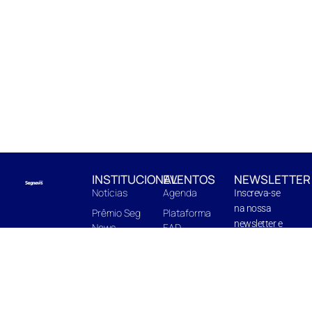
INSTITUCIONAL
EVENTOS
NEWSLETTER
Notícias
Agenda
Inscreva-se
na nossa
Prêmio Seg
Plataforma
newsletter e
News
EAD
fique pro
EnterBooks
Centro de
dentro de
Edições
Capacitação
novidades e
Quem Somos
In Company
próximas
edições.
Midia Kit