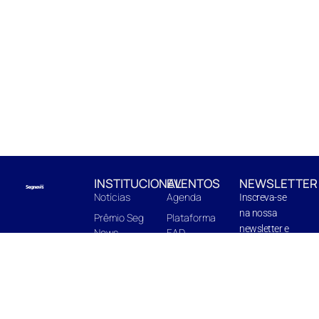
INSTITUCIONAL
EVENTOS
NEWSLETTER
Notícias
Agenda
Inscreva-se
na nossa
Prêmio Seg
Plataforma
newsletter e
News
EAD
fique pro
EnterBooks
Centro de
dentro de
Edições
Capacitação
novidades e
Quem Somos
In Company
próximas
edições.
Midia Kit