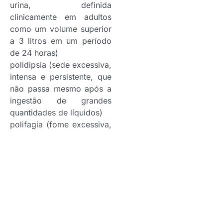
urina, definida
clinicamente em adultos
como um volume superior
a 3 litros em um período
de 24 horas)
polidipsia (sede excessiva,
intensa e persistente, que
não passa mesmo após a
ingestão de grandes
quantidades de líquidos)
polifagia (fome excessiva,
insaciável e persistente,
que não desaparece
mesmo após a pessoa
comer grandes refeições)
perda de peso inexplicada
desidratação
cansaço
infecções recorrentes