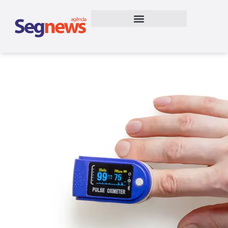
Pré-diabetes: diagnóstico
precoce e estilo de vida
fazem a diferença
26/06/2026