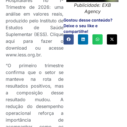
Hospitalares no 1º
Publicidade: EXB
Trimestre de 2026: uma
Agency
análise em valores reais,
Gostou desse conteúdo?
produzido pelo Instituto de
Deixe o seu like e
Estudos de Saúde
compartilhe!
Suplementar (IESS). Clique
aqui para fazer o
download ou acesse
www.iess.org.br.
“O primeiro trimestre
confirma que o setor se
manteve na rota de
resultados positivos, mas
a composição desse
resultado mudou. A
redução do desempenho
operacional reforça a
importância de
acompanhar como os