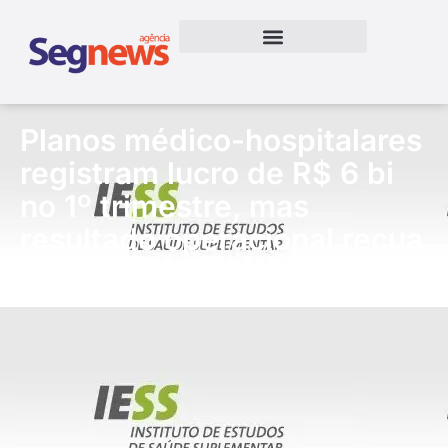
Planos médico-hospitalares
registram lucro de R$ 6 bi
no 1º trimestre, mas
resultado operacional recua
26,5%
30/06/2026