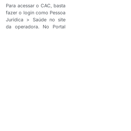
Para acessar o CAC, basta
fazer o login como Pessoa
Jurídica > Saúde no site
da operadora. No Portal
do Contratante, clique em
Canal de apoio ao
Contratante na página
inicial ou no menu
Atendimento.
Para situações específicas
que não possam ser
resolvidas pelos canais
digitais, basta entrar em
contato com a Central de
Relacionamento Bradesco
Saúde, disponível pelo
telefone 4004-2700, com
direcionamento conforme