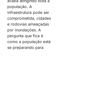
acaba atingindo toda a
população. A
infraestrutura pode ser
comprometida, cidades
e rodovias ameaçadas
por inundações. A
pergunta que fica é
como a população está
se preparando para
enfrentar essas
calamidades?, indagou
Bini.
Ele destacou que nas
enchentes do Rio
Grande do Sul, em
2024, o mercado
segurador indenizou R$
6 bilhões. No município