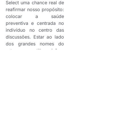
Select uma chance real de
reafirmar nosso propósito:
colocar a saúde
preventiva e centrada no
indivíduo no centro das
discussões. Estar ao lado
dos grandes nomes do
setor, compartilhar visões,
inspirar e ser inspirado, é
mais que patrocinar: é
contribuir para uma saúde
que transforma”, afirma
Maicon Arrais,
superintendente de
Marketing da Select.
A presença da Select no
Conahp projeta a marca
em meio a tomadores de