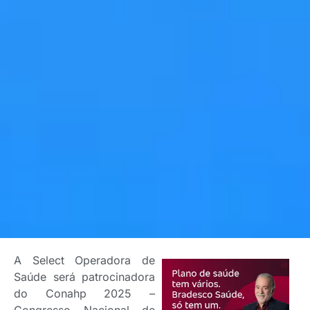
A Select Operadora de
Saúde será patrocinadora
do Conahp 2025 –
Congresso Nacional de