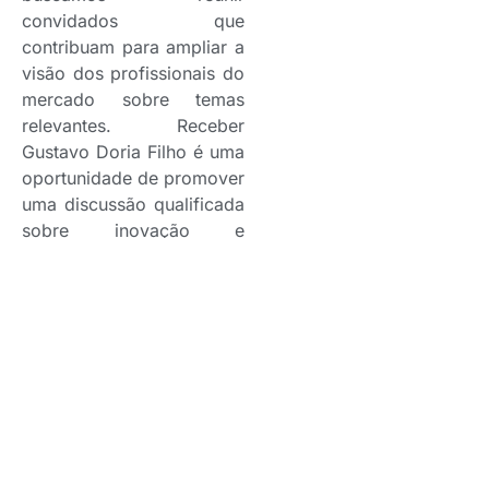
convidados que
contribuam para ampliar a
visão dos profissionais do
mercado sobre temas
relevantes. Receber
Gustavo Doria Filho é uma
oportunidade de promover
uma discussão qualificada
sobre inovação e
transformação digital com
uma das maiores
referências do setor. Esse
é exatamente o propósito
do projeto: levar conteúdo
de qualidade, estimular o
compartilhamento de
experiências e aproximar
os profissionais das