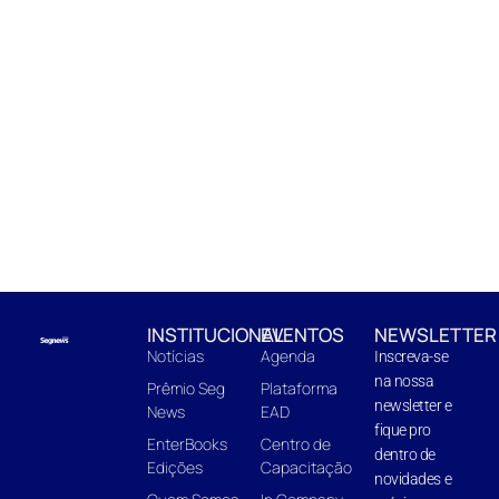
INSTITUCIONAL
EVENTOS
NEWSLETTER
Notícias
Agenda
Inscreva-se
na nossa
Prêmio Seg
Plataforma
newsletter e
News
EAD
fique pro
EnterBooks
Centro de
dentro de
Edições
Capacitação
novidades e