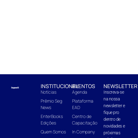
INSTITUCIONAL
EVENTOS
NEWSLETTER
Notícias
Agenda
Inscreva-se
na nossa
Prêmio Seg
Plataforma
newsletter e
News
EAD
fique pro
EnterBooks
Centro de
dentro de
Edições
Capacitação
novidades e
Quem Somos
In Company
próximas